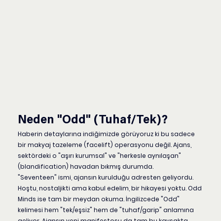
Neden "Odd" (Tuhaf/Tek)?
Haberin detaylarına indiğimizde görüyoruz ki bu sadece 
bir makyaj tazeleme (facelift) operasyonu değil. Ajans, 
sektördeki o "aşırı kurumsal" ve "herkesle aynılaşan" 
(blandification) havadan bıkmış durumda.
"Seventeen" ismi, ajansın kurulduğu adresten geliyordu. 
Hoştu, nostaljikti ama kabul edelim, bir hikayesi yoktu. 
Odd 
Minds
 ise tam bir meydan okuma. İngilizcede "Odd" 
kelimesi hem "tek/eşsiz" hem de "tuhaf/garip" anlamına 
geliyor. Ajansın yeni manifestosu da tam bu kavşakta 