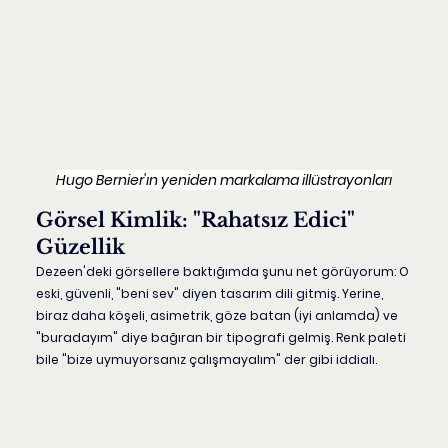
Hugo Bernier'ın yeniden markalama illüstrayonları
Görsel Kimlik: "Rahatsız Edici" 
Güzellik
Dezeen'deki görsellere baktığımda şunu net görüyorum: O 
eski, güvenli, "beni sev" diyen tasarım dili gitmiş. Yerine, 
biraz daha köşeli, asimetrik, göze batan (iyi anlamda) ve 
"buradayım" diye bağıran bir tipografi gelmiş. Renk paleti 
bile "bize uymuyorsanız çalışmayalım" der gibi iddialı.