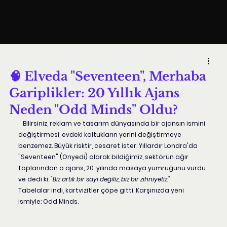
🧠 Elveda "Seventeen", Merhaba
Gariplikler: 20 Yıllık Ajans
Neden "Odd Minds" Oldu?
   Bilirsiniz, reklam ve tasarım dünyasında bir ajansın ismini 
değiştirmesi, evdeki koltukların yerini değiştirmeye 
benzemez. Büyük risktir, cesaret ister. Yıllardır Londra'da 
"Seventeen" (Onyedi) olarak bildiğimiz, sektörün ağır 
toplarından o ajans, 20. yılında masaya yumruğunu vurdu 
ve dedi ki: 
"Biz artık bir sayı değiliz, biz bir zihniyetiz."
Tabelalar indi, kartvizitler çöpe gitti. Karşınızda yeni 
ismiyle: 
Odd Minds.