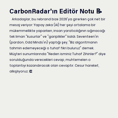
CarbonRadar'ın Editör Notu 📝
   Arkadaşlar, bu rebrand bize 2026'ya girerken çok net bir 
mesaj veriyor: Yapay zeka (AI) her şeyi ortalama bir 
mükemmellikte yaparken, insan yaratıcılığının sığınacağı 
tek liman 
"kusurlar"
 ve 
"gariplikler"
 kaldı. Seventeen'in 
(pardon, Odd Minds'ın) yaptığı şey, "Biz algoritmanın 
tahmin edemeyeceği o tuhaf fikri buluruz" demek.
Müşteri sunumlarında "Neden isminiz Tuhaf Zihinler?" diye 
sorulduğunda verecekleri cevap, muhtemelen o 
toplantıyı kazandıracak olan cevaptır. Cesur hareket, 
alkışlıyoruz. 👏