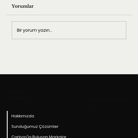
Yorumlar
Bir yorum yazın...
Landor, Pearson’ı Yeniden
Markalandırarak Eğitimdeki
Konumunu Genişletiyor
Linkedin
Instagram
iletisim@carboncritic.
com
Hakkımızda
Sunduğumuz Çözümler
Carbon'la Buluşan Markalar